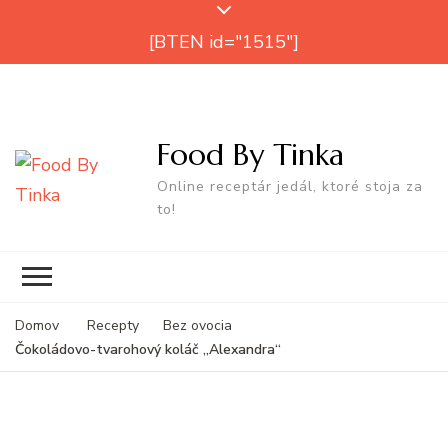
[BTEN id="1515"]
Food By Tinka
Online receptár jedál, ktoré stoja za
to!
Domov
Recepty
Bez ovocia
Čokoládovo-tvarohový koláč „Alexandra“