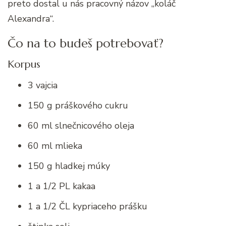
preto dostal u nás pracovný názov „koláč
Alexandra“.
Čo na to budeš potrebovať?
Korpus
3 vajcia
150 g práškového cukru
60 ml slnečnicového oleja
60 ml mlieka
150 g hladkej múky
1 a 1/2 PL kakaa
1 a 1/2 ČL kypriaceho prášku