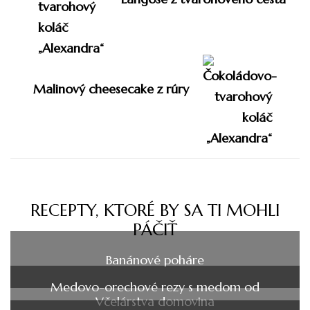
článku
Malinový cheesecake z rúry
RECEPTY, KTORÉ BY SA TI MOHLI
PÁČIŤ
Banánové poháre
Medovo-orechové rezy s medom od
Včelárstva domovina