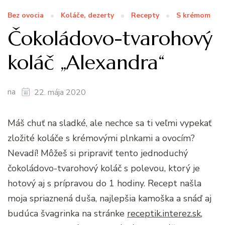
Bez ovocia
Koláče, dezerty
Recepty
S krémom
Čokoládovo-tvarohový
koláč „Alexandra“
na
22. mája 2020
Máš chuť na sladké, ale nechce sa ti veľmi vypekať
zložité koláče s krémovými plnkami a ovocím?
Nevadí! Môžeš si pripraviť tento jednoduchý
čokoládovo-tvarohový koláč s polevou, ktorý je
hotový aj s prípravou do 1 hodiny. Recept našla
moja spriaznená duša, najlepšia kamoška a snáď aj
budúca švagrinka na stránke
receptik.interez.sk
,