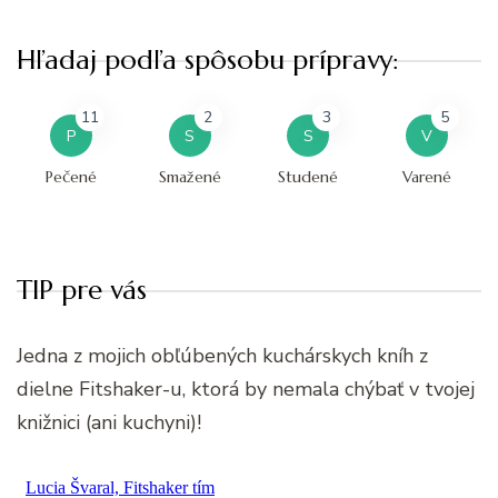
Hľadaj podľa spôsobu prípravy:
11
2
3
5
P
S
S
V
Pečené
Smažené
Studené
Varené
TIP pre vás
Jedna z mojich obľúbených kuchárskych kníh z
dielne Fitshaker-u, ktorá by nemala chýbať v tvojej
knižnici (ani kuchyni)!