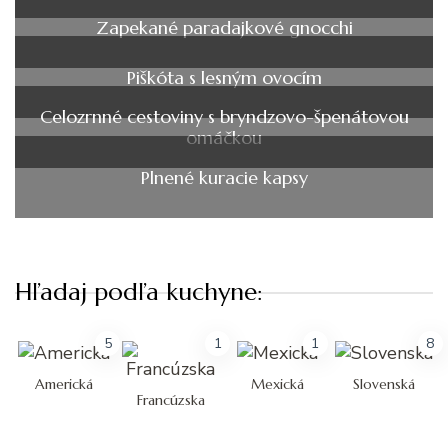
Zapekané paradajkové gnocchi
Piškóta s lesným ovocím
Celozrnné cestoviny s bryndzovo-špenátovou
omáčkou
Plnené kuracie kapsy
Hľadaj podľa kuchyne:
5
1
1
8
Americká
Mexická
Slovenská
Francúzska