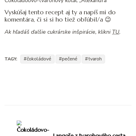
Čokoládoovo-tvarohový koláč „Alexandra“
Vyskúšaj tento recept aj ty a napíš mi do
komentára, či si si ho tiež obľúbil/a 😉
Ak hľadáš ďalšie cukrárske inšpirácie, klikni
TU
.
čokoládové
pečené
tvaroh
TAGY:
Navigácia
v
Langoše z tvarohového cesta