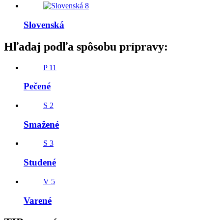
8
Slovenská
Hľadaj podľa spôsobu prípravy:
P
11
Pečené
S
2
Smažené
S
3
Studené
V
5
Varené