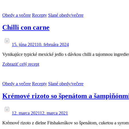
Obedy a večere
Recepty
Slané obedy/večere
Chilli con carne
15. júna 2021
10. februára 2024
Vynikajúce typické mexické jedlo s dávkou chilli a tajomnou ingredien
Zobraziť celý recept
Obedy a večere
Recepty
Slané obedy/večere
Krémové rizoto so špenátom a šampiňónm
12. marca 2021
12. marca 2021
Krémové rizoto z dielne Fitshakerákov so špenátom, cuketou a syrom