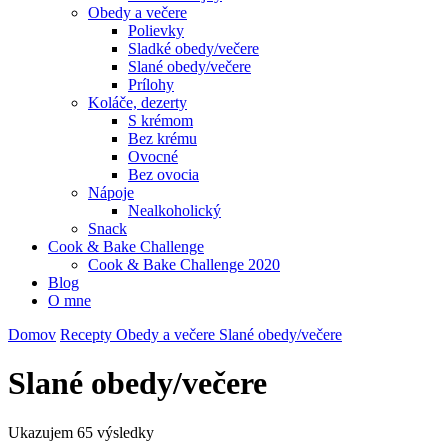
Obedy a večere
Polievky
Sladké obedy/večere
Slané obedy/večere
Prílohy
Koláče, dezerty
S krémom
Bez krému
Ovocné
Bez ovocia
Nápoje
Nealkoholický
Snack
Cook & Bake Challenge
Cook & Bake Challenge 2020
Blog
O mne
Domov
Recepty
Obedy a večere
Slané obedy/večere
Slané obedy/večere
Ukazujem
65 výsledky