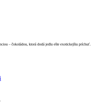
ciou – čokoládou, ktorá dodá jedlu ešte exotickejšiu príchuť.
i
.