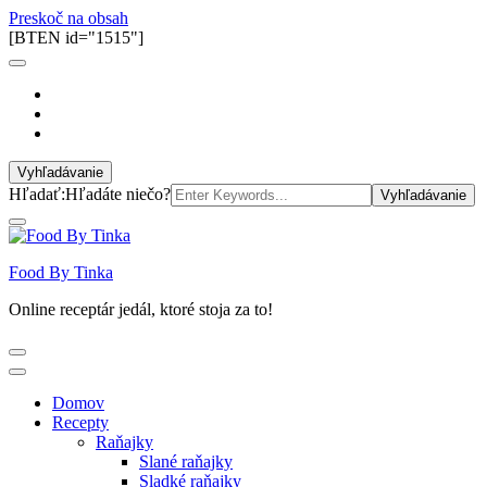
Preskoč na obsah
[BTEN id="1515"]
Vyhľadávanie
Hľadať:
Hľadáte niečo?
Food By Tinka
Online receptár jedál, ktoré stoja za to!
Domov
Recepty
Raňajky
Slané raňajky
Sladké raňajky