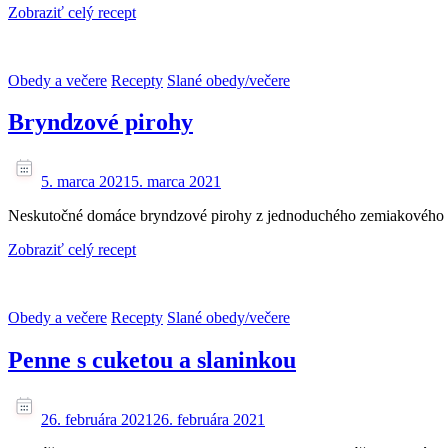
Zobraziť celý recept
Obedy a večere
Recepty
Slané obedy/večere
Bryndzové pirohy
5. marca 2021
5. marca 2021
Neskutočné domáce bryndzové pirohy z jednoduchého zemiakového c
Zobraziť celý recept
Obedy a večere
Recepty
Slané obedy/večere
Penne s cuketou a slaninkou
26. februára 2021
26. februára 2021