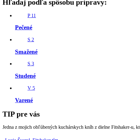
Hľadaj podľa spôsobu prípravy:
P
11
Pečené
S
2
Smažené
S
3
Studené
V
5
Varené
TIP pre vás
Jedna z mojich obľúbených kuchárskych kníh z dielne Fitshaker-u, kto