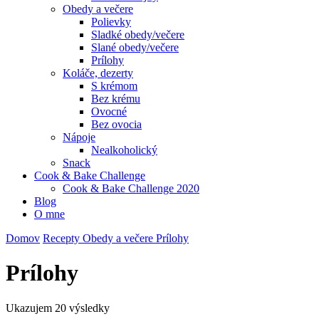
Obedy a večere
Polievky
Sladké obedy/večere
Slané obedy/večere
Prílohy
Koláče, dezerty
S krémom
Bez krému
Ovocné
Bez ovocia
Nápoje
Nealkoholický
Snack
Cook & Bake Challenge
Cook & Bake Challenge 2020
Blog
O mne
Domov
Recepty
Obedy a večere
Prílohy
Prílohy
Ukazujem
20 výsledky