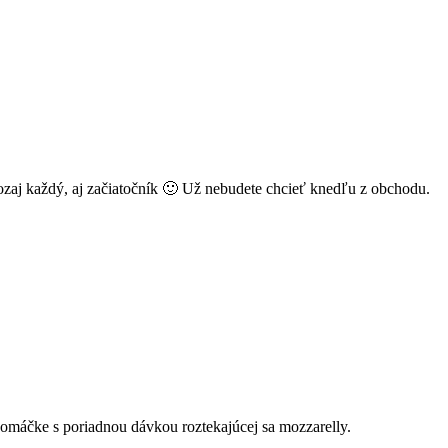
ozaj každý, aj začiatočník 🙂 Už nebudete chcieť knedľu z obchodu.
áčke s poriadnou dávkou roztekajúcej sa mozzarelly.