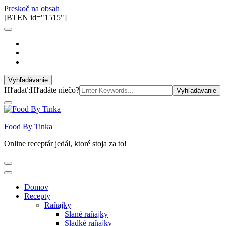
Preskoč na obsah
[BTEN id="1515"]
Vyhľadávanie
Hľadať:
Hľadáte niečo?
Food By Tinka
Online receptár jedál, ktoré stoja za to!
Domov
Recepty
Raňajky
Slané raňajky
Sladké raňajky