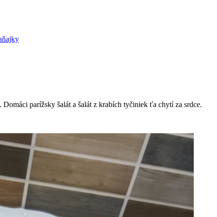
aňajky
Domáci parížsky šalát a šalát z krabích tyčiniek ťa chytí za srdce.