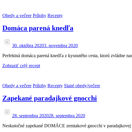
Obedy a večere
Prílohy
Recepty
Domáca parená knedľa
30. októbra 2020
3. novembra 2020
Perfektná domáca parená knedľa z kysnutého cesta, ktorú zvládne na
Zobraziť celý recept
Obedy a večere
Prílohy
Recepty
Slané obedy/večere
Zapekané paradajkové gnocchi
28. septembra 2020
28. septembra 2020
Neskutočné zapekané DOMÁCE zemiakové gnocchi v paradajkovej om