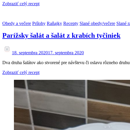
Zobraziť celý recept
Obedy a večere
Prílohy
Raňajky
Recepty
Slané obedy/večere
Slané r
Parížsky šalát a šalát z krabích tyčiniek
18. septembra 2020
17. septembra 2020
Dva druha šalátov ako stvorené pre návštevu či oslavu rôzneho druhu. 
Zobraziť celý recept