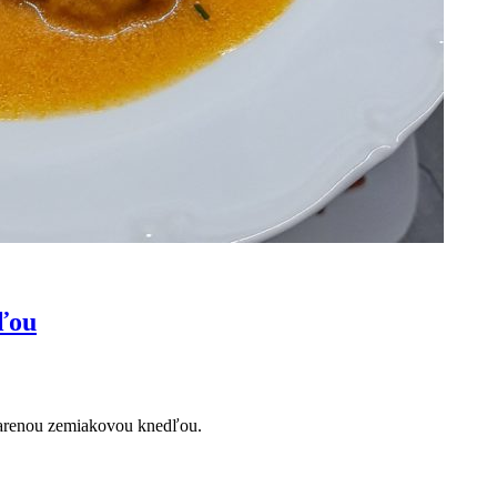
ľou
varenou zemiakovou knedľou.