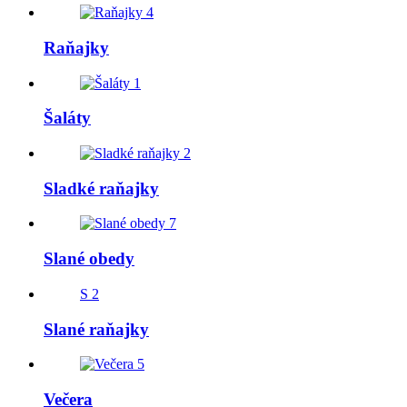
4
Raňajky
1
Šaláty
2
Sladké raňajky
7
Slané obedy
S
2
Slané raňajky
5
Večera