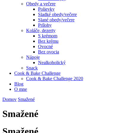
Obedy a večere
Polievky
Sladké obedy/večere
Slané obedy/večere
Prílohy
Koláče, dezerty
S krémom
Bez krému
Ovocné
Bez ovocia
Nápoje
Nealkoholický
Snack
Cook & Bake Challenge
Cook & Bake Challenge 2020
Blog
O mne
Domov
Smažené
Smažené
Smažené