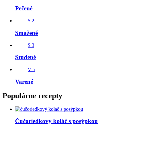
Pečené
S
2
Smažené
S
3
Studené
V
5
Varené
Populárne recepty
Čučoriedkový koláč s posýpkou