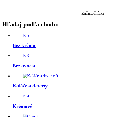
Začiatočnícke
Hľadaj podľa chodu:
B
5
Bez krému
B
3
Bez ovocia
9
Koláče a dezerty
K
4
Krémové
8