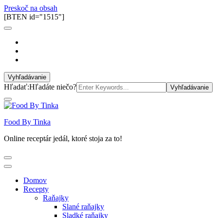
Preskoč na obsah
[BTEN id="1515"]
Vyhľadávanie
Hľadať:
Hľadáte niečo?
Food By Tinka
Online receptár jedál, ktoré stoja za to!
Domov
Recepty
Raňajky
Slané raňajky
Sladké raňajky