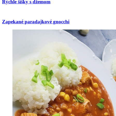
Rýchle šišky s džemom
Zapekané paradajkové gnocchi