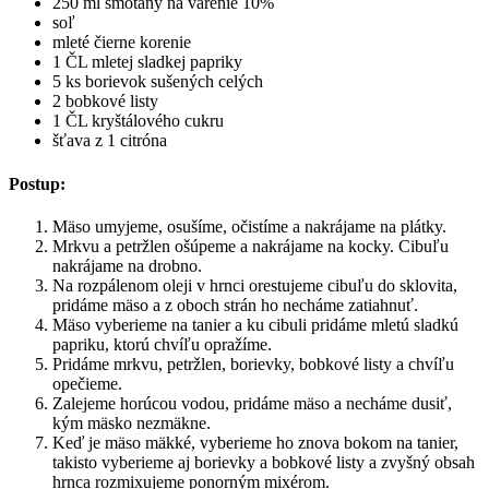
250 ml smotany na varenie 10%
soľ
mleté čierne korenie
1 ČL mletej sladkej papriky
5 ks borievok sušených celých
2 bobkové listy
1 ČL kryštálového cukru
šťava z 1 citróna
Postup:
Mäso umyjeme, osušíme, očistíme a nakrájame na plátky.
Mrkvu a petržlen ošúpeme a nakrájame na kocky. Cibuľu
nakrájame na drobno.
Na rozpálenom oleji v hrnci orestujeme cibuľu do sklovita,
pridáme mäso a z oboch strán ho necháme zatiahnuť.
Mäso vyberieme na tanier a ku cibuli pridáme mletú sladkú
papriku, ktorú chvíľu opražíme.
Pridáme mrkvu, petržlen, borievky, bobkové listy a chvíľu
opečieme.
Zalejeme horúcou vodou, pridáme mäso a necháme dusiť,
kým mäsko nezmäkne.
Keď je mäso mäkké, vyberieme ho znova bokom na tanier,
takisto vyberieme aj borievky a bobkové listy a zvyšný obsah
hrnca rozmixujeme ponorným mixérom.