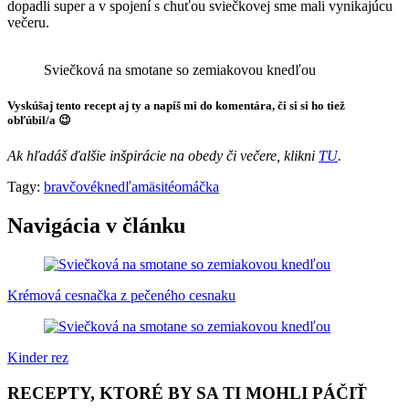
dopadli super a v spojení s chuťou sviečkovej sme mali vynikajúcu
večeru.
Sviečková na smotane so zemiakovou knedľou
Vyskúšaj tento recept aj ty a napíš mi do komentára, či si si ho tiež
obľúbil/a 😉
Ak hľadáš ďalšie inšpirácie na obedy či večere, klikni
TU
.
Tagy:
bravčové
knedľa
mäsité
omáčka
Navigácia v článku
Krémová cesnačka z pečeného cesnaku
Kinder rez
RECEPTY, KTORÉ BY SA TI MOHLI PÁČIŤ