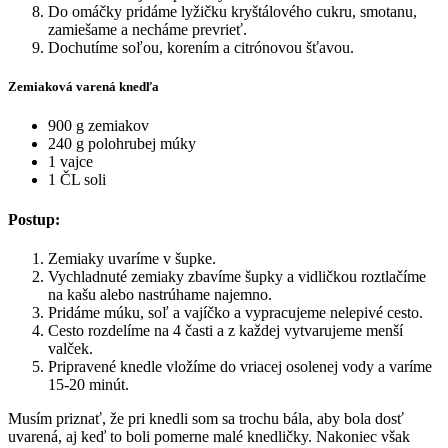
Do omáčky pridáme lyžičku kryštálového cukru, smotanu,
zamiešame a necháme prevrieť.
Dochutíme soľou, korením a citrónovou šťavou.
Zemiaková varená knedľa
900 g zemiakov
240 g polohrubej múky
1 vajce
1 ČL soli
Postup:
Zemiaky uvaríme v šupke.
Vychladnuté zemiaky zbavíme šupky a vidličkou roztlačíme
na kašu alebo nastrúhame najemno.
Pridáme múku, soľ a vajíčko a vypracujeme nelepivé cesto.
Cesto rozdelíme na 4 časti a z každej vytvarujeme menší
valček.
Pripravené knedle vložíme do vriacej osolenej vody a varíme
15-20 minút.
Musím priznať, že pri knedli som sa trochu bála, aby bola dosť
uvarená, aj keď to boli pomerne malé knedličky. Nakoniec však