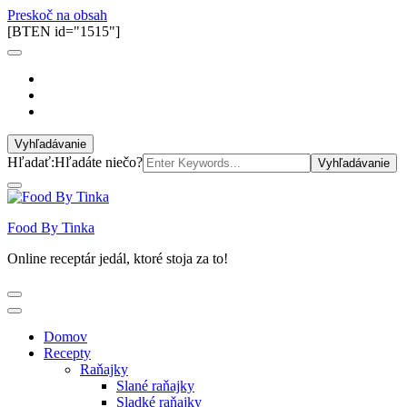
Preskoč na obsah
[BTEN id="1515"]
Vyhľadávanie
Hľadať:
Hľadáte niečo?
Food By Tinka
Online receptár jedál, ktoré stoja za to!
Domov
Recepty
Raňajky
Slané raňajky
Sladké raňajky