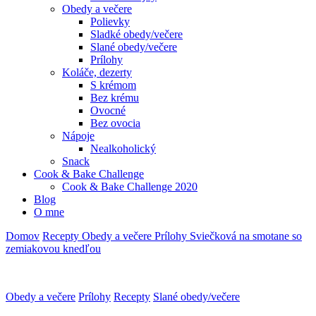
Obedy a večere
Polievky
Sladké obedy/večere
Slané obedy/večere
Prílohy
Koláče, dezerty
S krémom
Bez krému
Ovocné
Bez ovocia
Nápoje
Nealkoholický
Snack
Cook & Bake Challenge
Cook & Bake Challenge 2020
Blog
O mne
Domov
Recepty
Obedy a večere
Prílohy
Sviečková na smotane so
zemiakovou knedľou
Obedy a večere
Prílohy
Recepty
Slané obedy/večere