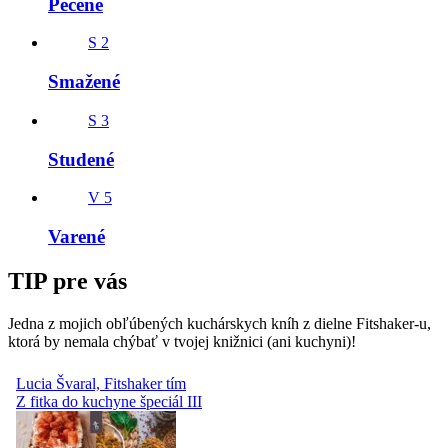
Pečené
S
2
Smažené
S
3
Studené
V
5
Varené
TIP pre vás
Jedna z mojich obľúbených kuchárskych kníh z dielne Fitshaker-u,
ktorá by nemala chýbať v tvojej knižnici (ani kuchyni)!