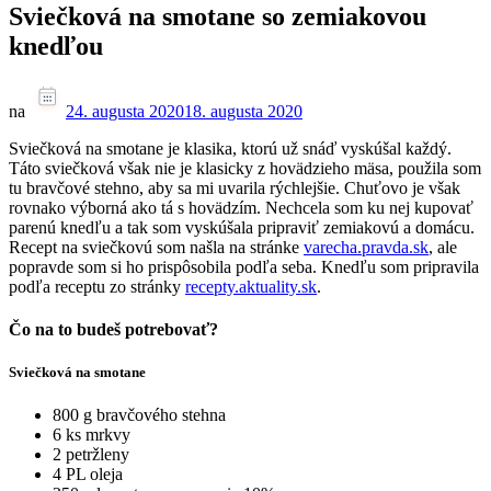
Sviečková na smotane so zemiakovou
knedľou
na
24. augusta 2020
18. augusta 2020
Sviečková na smotane je klasika, ktorú už snáď vyskúšal každý.
Táto sviečková však nie je klasicky z hovädzieho mäsa, použila som
tu bravčové stehno, aby sa mi uvarila rýchlejšie. Chuťovo je však
rovnako výborná ako tá s hovädzím. Nechcela som ku nej kupovať
parenú knedľu a tak som vyskúšala pripraviť zemiakovú a domácu.
Recept na sviečkovú som našla na stránke
varecha.pravda.sk
, ale
popravde som si ho prispôsobila podľa seba. Knedľu som pripravila
podľa receptu zo stránky
recepty.aktuality.sk
.
Čo na to budeš potrebovať?
Sviečková na smotane
800 g bravčového stehna
6 ks mrkvy
2 petržleny
4 PL oleja