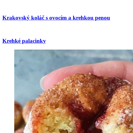
Krakovský koláč s ovocím a krehkou penou
Krehké palacinky