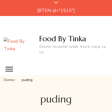
[BTEN id="1515"]
Food By Tinka
Online receptár jedál, ktoré stoja za
to!
Domov
puding
puding