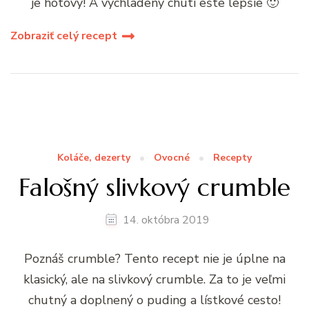
je hotový! A vychladený chutí ešte lepšie 🙂
Zobraziť celý recept
Koláče, dezerty
Ovocné
Recepty
Falošný slivkový crumble
14. októbra 2019
Poznáš crumble? Tento recept nie je úplne na
klasický, ale na slivkový crumble. Za to je veľmi
chutný a doplnený o puding a lístkové cesto!