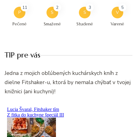
11
2
3
5
P
S
S
V
Pečené
Smažené
Studené
Varené
TIP pre vás
Jedna z mojich obľúbených kuchárskych kníh z
dielne Fitshaker-u, ktorá by nemala chýbať v tvojej
knižnici (ani kuchyni)!