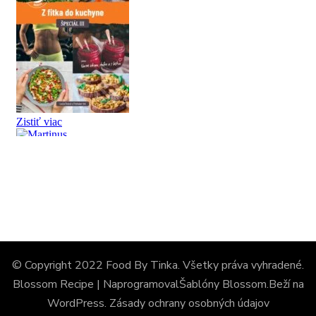
© Copyright 2022 Food By Tinka. Všetky práva vyhradené.
Blossom Recipe | Naprogramoval
Šablóny Blossom
.Beží na
WordPress
.
Zásady ochrany osobných údajov