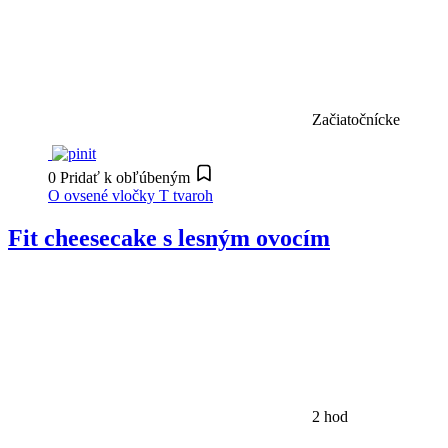
Začiatočnícke
0
Pridať k obľúbeným
O
ovsené vločky
T
tvaroh
Fit cheesecake s lesným ovocím
2 hod