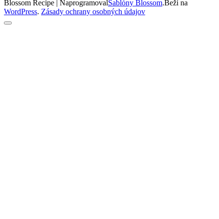
Blossom Recipe | Naprogramoval
Šablóny Blossom
.Beží na
WordPress
.
Zásady ochrany osobných údajov