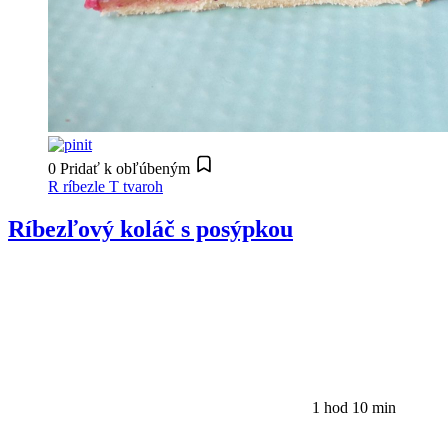
0
Pridať k obľúbeným
R
ríbezle
T
tvaroh
Ríbezľový koláč s posýpkou
1 hod 10 min