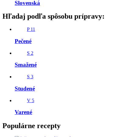
Slovenská
Hľadaj podľa spôsobu prípravy:
P
11
Pečené
S
2
Smažené
S
3
Studené
V
5
Varené
Populárne recepty