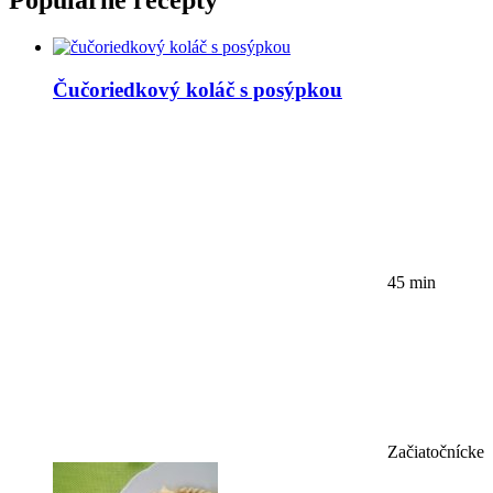
Populárne recepty
Čučoriedkový koláč s posýpkou
45 min
Začiatočnícke