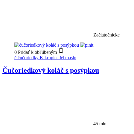
Začiatočnícke
0
Pridať k obľúbeným
č
čučoriedky
K
krupica
M
maslo
Čučoriedkový koláč s posýpkou
45 min