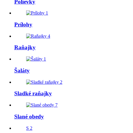
Polievky
1
Prílohy
4
Raňajky
1
Šaláty
2
Sladké raňajky
7
Slané obedy
S
2