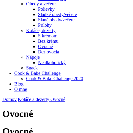
Obedy a večere
Polievky
Sladké obedy/večere
Slané obedy/večere
Prílohy
Koláče, dezerty
S krémom
Bez krému
Ovocné
Bez ovocia
Nápoje
Nealkoholický
Snack
Cook & Bake Challenge
Cook & Bake Challenge 2020
Blog
O mne
Domov
Koláče a dezerty
Ovocné
Ovocné
Ovocné