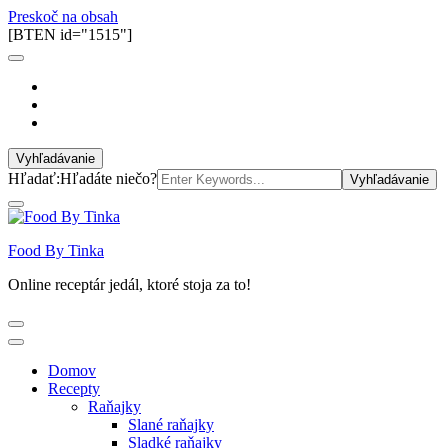
Preskoč na obsah
[BTEN id="1515"]
Vyhľadávanie
Hľadať:
Hľadáte niečo?
Food By Tinka
Online receptár jedál, ktoré stoja za to!
Domov
Recepty
Raňajky
Slané raňajky
Sladké raňajky