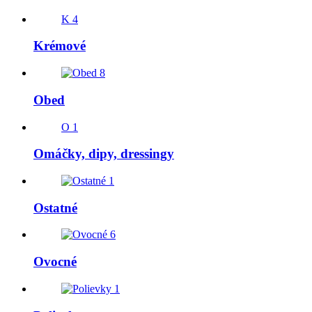
K
4
Krémové
8
Obed
O
1
Omáčky, dipy, dressingy
1
Ostatné
6
Ovocné
1