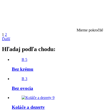
Mierne pokročilé
1
2
Ďalší
Hľadaj podľa chodu:
B
5
Bez krému
B
3
Bez ovocia
9
Koláče a dezerty