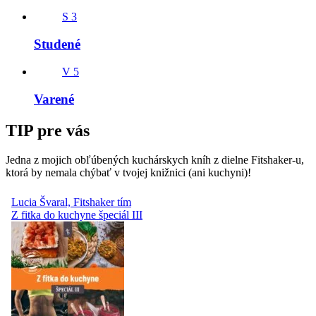
S
3
Studené
V
5
Varené
TIP pre vás
Jedna z mojich obľúbených kuchárskych kníh z dielne Fitshaker-u,
ktorá by nemala chýbať v tvojej knižnici (ani kuchyni)!