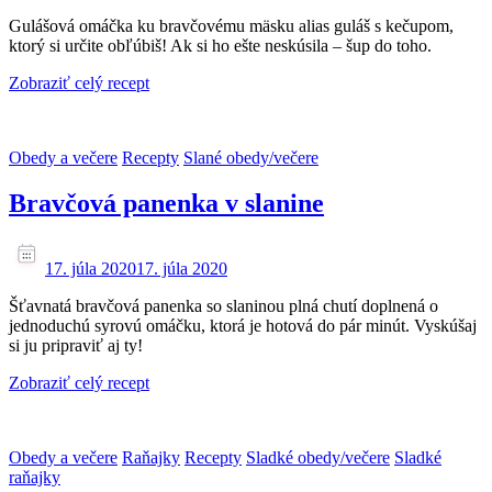
Gulášová omáčka ku bravčovému mäsku alias guláš s kečupom,
ktorý si určite obľúbiš! Ak si ho ešte neskúsila – šup do toho.
Zobraziť celý recept
Obedy a večere
Recepty
Slané obedy/večere
Bravčová panenka v slanine
17. júla 2020
17. júla 2020
Šťavnatá bravčová panenka so slaninou plná chutí doplnená o
jednoduchú syrovú omáčku, ktorá je hotová do pár minút. Vyskúšaj
si ju pripraviť aj ty!
Zobraziť celý recept
Obedy a večere
Raňajky
Recepty
Sladké obedy/večere
Sladké
raňajky