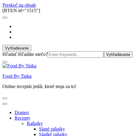
Preskoč na obsah
[BTEN id="1515"]
Vyhľadávanie
Hľadať:
Hľadáte niečo?
Food By Tinka
Online receptár jedál, ktoré stoja za to!
Domov
Recepty
Raňajky
Slané raňajky
Sladké raňajky