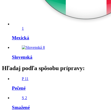
1
Mexická
8
Slovenská
Hľadaj podľa spôsobu prípravy:
P
11
Pečené
S
2
Smažené