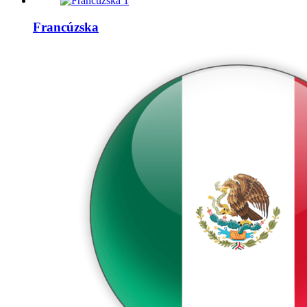
1
Francúzska