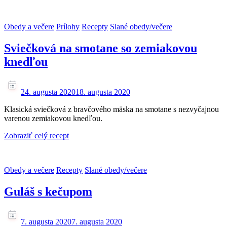
Obedy a večere
Prílohy
Recepty
Slané obedy/večere
Sviečková na smotane so zemiakovou
knedľou
24. augusta 2020
18. augusta 2020
Klasická sviečková z bravčového mäska na smotane s nezvyčajnou
varenou zemiakovou knedľou.
Zobraziť celý recept
Obedy a večere
Recepty
Slané obedy/večere
Guláš s kečupom
7. augusta 2020
7. augusta 2020