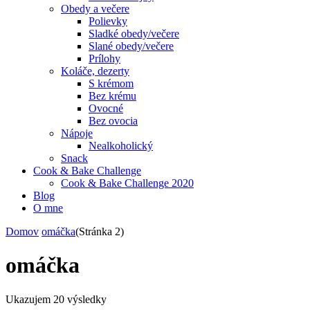
Obedy a večere
Polievky
Sladké obedy/večere
Slané obedy/večere
Prílohy
Koláče, dezerty
S krémom
Bez krému
Ovocné
Bez ovocia
Nápoje
Nealkoholický
Snack
Cook & Bake Challenge
Cook & Bake Challenge 2020
Blog
O mne
Domov
omáčka
(Stránka 2)
omáčka
Ukazujem
20 výsledky