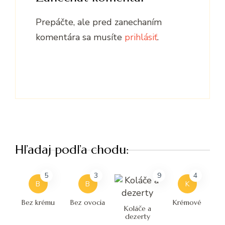
Prepáčte, ale pred zanechaním
komentára sa musíte
prihlásiť
.
Hľadaj podľa chodu:
5
3
9
4
B
B
K
Bez krému
Bez ovocia
Krémové
Koláče a
dezerty