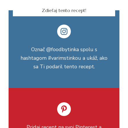
Zdieľaj tento recept!
Označ @foodbytinka spolu s
hashtagom #varimstinkou a ukáž, ako
sa Ti podaril tento recept.
Pridaj recept na svoj Pinterest a