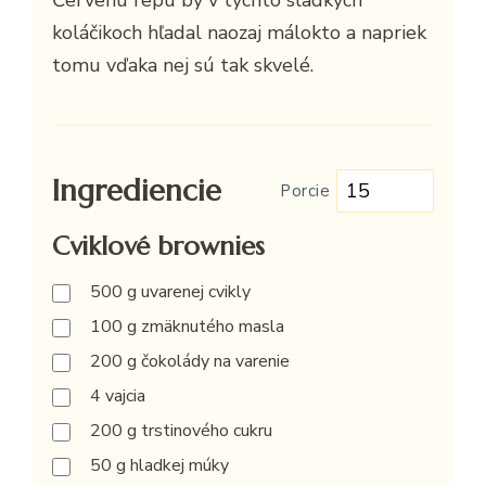
koláčikoch hľadal naozaj málokto a napriek
tomu vďaka nej sú tak skvelé.
Ingrediencie
Porcie
Cviklové brownies
500
g
uvarenej cvikly
100
g
zmäknutého masla
200
g
čokolády na varenie
4
vajcia
200
g
trstinového cukru
50
g
hladkej múky