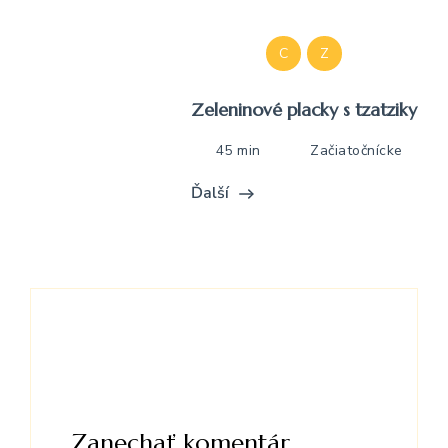
C
Z
Zeleninové placky s tzatziky
45 min
Začiatočnícke
Ďalší
Zanechať komentár