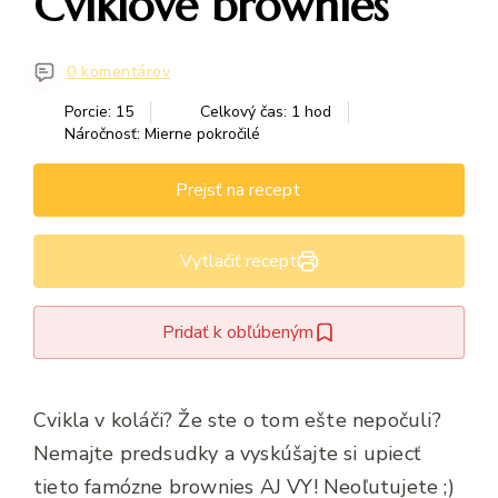
Cviklové brownies
0 komentárov
Porcie: 15
Celkový čas: 1 hod
Náročnosť: Mierne pokročilé
Prejsť na recept
Vytlačiť recept
Pridať k obľúbeným
Cvikla v koláči? Že ste o tom ešte nepočuli?
Nemajte predsudky a vyskúšajte si upiecť
tieto famózne brownies AJ VY! Neoľutujete ;)