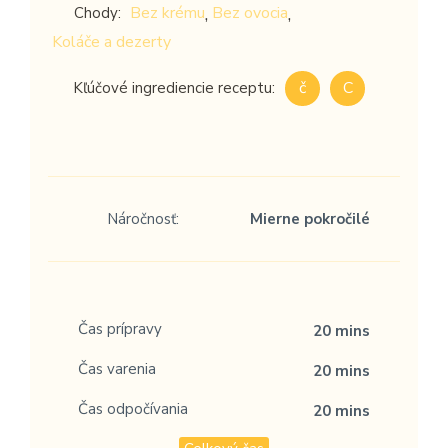
,
,
Bez krému
Bez ovocia
Chody:
Koláče a dezerty
č
C
Kľúčové ingrediencie receptu:
Náročnosť:
Mierne pokročilé
Čas prípravy
20 mins
Čas varenia
20 mins
Čas odpočívania
20 mins