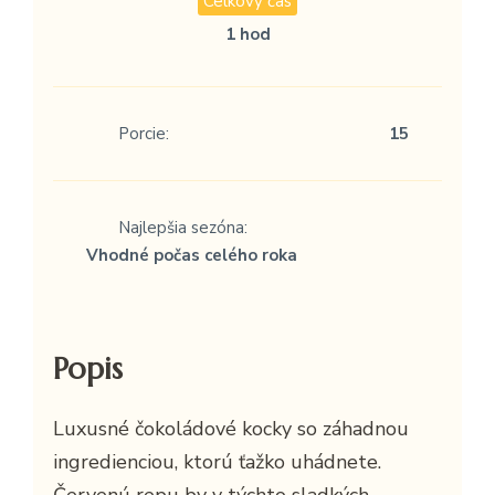
Celkový čas
1 hod
Porcie:
15
Najlepšia sezóna:
Vhodné počas celého roka
Popis
Luxusné čokoládové kocky so záhadnou
ingredienciou, ktorú ťažko uhádnete.
Červenú repu by v týchto sladkých