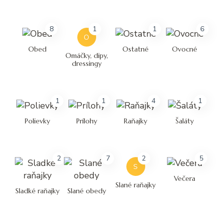
8
1
1
6
O
Obed
Ostatné
Ovocné
Omáčky, dipy,
dressingy
1
1
4
1
Polievky
Prílohy
Raňajky
Šaláty
2
7
2
5
S
Večera
Slané raňajky
Sladké raňajky
Slané obedy