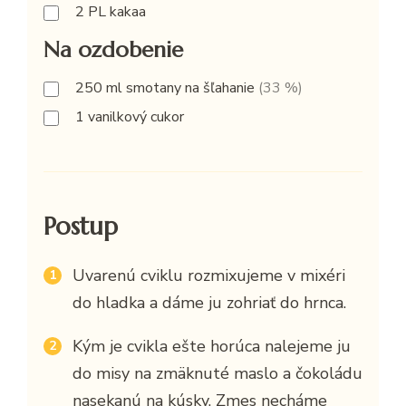
2
PL
kakaa
Na ozdobenie
250
ml
smotany na šľahanie
(33 %)
1
vanilkový cukor
Postup
Uvarenú cviklu rozmixujeme v mixéri
do hladka a dáme ju zohriať do hrnca.
Kým je cvikla ešte horúca nalejeme ju
do misy na zmäknuté maslo a čokoládu
nasekanú na kúsky. Zmes necháme