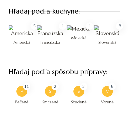
Hľadaj podľa kuchyne:
5
1
1
8
Mexická
Americká
Francúzska
Slovenská
Hľadaj podľa spôsobu prípravy:
11
2
3
5
P
S
S
V
Pečené
Smažené
Studené
Varené