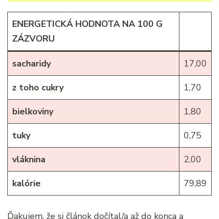
ENERGETICKÁ HODNOTA NA 100 G
ZÁZVORU
sacharidy
17,00
z toho cukry
1,70
bielkoviny
1,80
tuky
0,75
vláknina
2,00
kalórie
79,89
Ďakujem, že si článok dočítal/a až do konca a