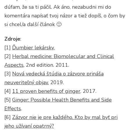
dúfam, že sa ti páčil. Ak áno, nezabudni mi do
komentára napísať tvoj názor a tiež dopíš, o čom by
si chcel/a ďalší článok 🙂
Zdroje
:
[1]
Ďumbier lekársky.
[2]
Herbal medicine: Biomolecular and Clinical
Aspects
, 2nd edition. 2011.
[3]
Nová vedecká štúdia o zázvore prináša
neuveriteľný objav.
2019.
[4]
11 proven benefits of ginger
. 2017.
[5]
Ginger: Possible Health Benefits and Side
Effects
.
[6]
Zázvor nie je pre každého. Kto by mal byť pri
jeho užívaní opatrný?