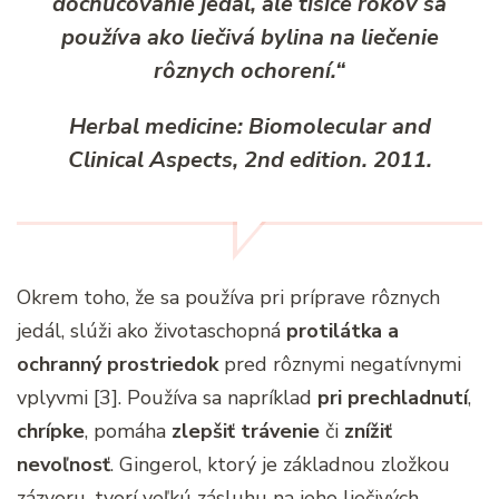
dochucovanie jedál, ale tisíce rokov sa
používa ako liečivá bylina na liečenie
rôznych ochorení.“
Herbal medicine: Biomolecular and
Clinical Aspects, 2nd edition. 2011.
Okrem toho, že sa používa pri príprave rôznych
jedál, slúži ako životaschopná
protilátka a
ochranný prostriedok
pred rôznymi negatívnymi
vplyvmi [3]. Používa sa napríklad
pri prechladnutí
,
chrípke
, pomáha
zlepšiť trávenie
či
znížiť
nevoľnosť
. Gingerol, ktorý je základnou zložkou
zázvoru, tvorí veľkú zásluhu na jeho liečivých