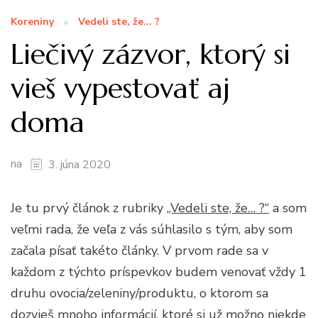
Koreniny
Vedeli ste, že... ?
Liečivý zázvor, ktorý si
vieš vypestovať aj
doma
na
3. júna 2020
Je tu prvý článok z rubriky
„Vedeli ste, že… ?“
a som
veľmi rada, že veľa z vás súhlasilo s tým, aby som
začala písať takéto články. V prvom rade sa v
každom z týchto príspevkov budem venovať vždy 1
druhu ovocia/zeleniny/produktu, o ktorom sa
dozvieš mnoho informácií, ktoré si už možno niekde