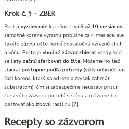
Krok č. 5 – ZBER
Rast a
vyzrievanie
koreňov trvá
8 až 10 mesiacov
,
samotné korene vyrastú približne za 4 mesiace, ale
takýto zázvor ešte nemá dostatočnú výraznú chuť
a vôňu. Preto je
vhodné zázvor zbierať
vtedy, keď
sa
listy začnú sfarbovať do žlta
. Môžeme ho tiež
zbierať
postupne podľa potreby
(vždy odhrnúť len
časť koreňa, ktorý sa odreže a zvyšok zahrnúť
substrátom), čím si zabezpečíme neustály prísun
čerstvého zázvoru po celú sezónu a môžeme ho
pestovať ako izbovú rastlinu [7].
Recepty so zázvorom