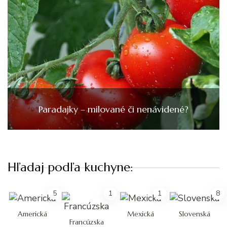
Paradajky – milované či nenávidené?
Hľadaj podľa kuchyne:
5
1
1
8
Americká
Mexická
Slovenská
Francúzska