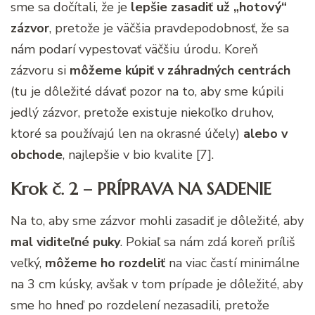
sme sa dočítali, že je
lepšie zasadiť už „hotový“
zázvor
, pretože je väčšia pravdepodobnosť, že sa
nám podarí vypestovať väčšiu úrodu. Koreň
zázvoru si
môžeme kúpiť v záhradných centrách
(tu je dôležité dávať pozor na to, aby sme kúpili
jedlý zázvor, pretože existuje niekoľko druhov,
ktoré sa používajú len na okrasné účely)
alebo v
obchode
, najlepšie v bio kvalite [7].
Krok č. 2 – PRÍPRAVA NA SADENIE
Na to, aby sme zázvor mohli zasadiť je dôležité, aby
mal viditeľné puky
. Pokiaľ sa nám zdá koreň príliš
veľký,
môžeme ho rozdeliť
na viac častí minimálne
na 3 cm kúsky, avšak v tom prípade je dôležité, aby
sme ho hneď po rozdelení nezasadili, pretože