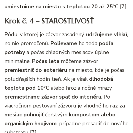
umiestnime na miesto s teplotou 20 až 25°C
[7].
Krok č. 4 – STAROSTLIVOSŤ
Pôdu, v ktorej je zázvor zasadený,
udržujeme vlhkú
,
no nie premočenú.
Polievame
ho teda
podľa
potreby
a počas chladných mesiacov úplne
minimálne.
Počas leta
môžeme zázvor
premiestniť do exteriéru
na miesto, kde je počas
poludňajších hodín tieň. Ak je však
dlhodobá
teplota pod 10°C
alebo hrozia nočné mrazy,
premiestnime zázvor späť do interiéru
. Po
viacročnom pestovaní zázvoru je vhodné ho
raz za
mesiac pohnojiť
čerstvým
kompostom alebo
organickým hnojivom
, prípadne presadiť do nového
substrátu [7].