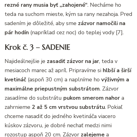
rezné rany musia byť „zahojené“
. Necháme ho
teda na suchom mieste, kým sa rany nezahoja. Pred
sadením je dôležité, aby sme
zázvor namočili na
pár hodín
(napríklad cez noc) do teplej vody [7].
Krok č. 3 – SADENIE
Najideálnejšie je
zasadiť zázvor na jar
, teda v
mesiacoch marec až apríl. Pripravíme si
hlbší a širší
kvetináč
(aspoň 30 cm) a naplníme ho
výživným a
maximálne priepustným substrátom
. Zázvor
zasadíme do substrátu
pukom smerom nahor
a
zahrnieme
2 až 5 cm vrstvou substrátu
. Pokiaľ
chceme nasadiť do jedného kvetináča viacero
kúskov zázvoru, je dobré nechať medzi nimi
rozostup aspoň 20 cm. Zázvor
zalejeme
a