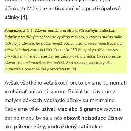
účinkoch. Má silné
antioxidačné
a
protizápalové
účinky
[4].
Zaujímavosť č. 1: Zázvor pomáha proti menštruačným bolestiam
Jedným z tradičných spôsobov využitia zázvoru, o ktorom možno málo
ľudí vie je užívanie ho počas menštruácie na zmiernenie menštruačných
kŕčov. V jednej vedeckej štúdií dostalo 150 žien pokyn užívať počas
prvých 3 dní menštruácie 1 gram zázvorového prášku. Ukázalo sa, že
zázvor zmiernil menštruačné bolesti žien rovnako, ako keby užili
ibuprofén a podobné lieky proti bolesti [4].
Avšak všetkého veľa škodí, preto by sme to
nemali
preháňať
ani so zázvorom. Pokiaľ ho užívame v
malých dávkach, vedľajšie účinky sú minimálne.
Keby sme však
užívali viac ako 5 gramov
zázvoru
denne mohli by sa u nás
objaviť nežiaduce účinky
ako
pálenie záhy
,
podráždený žalúdok
či