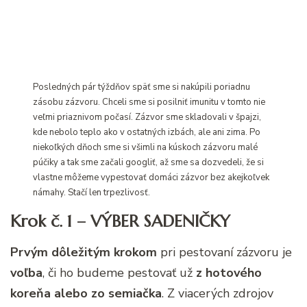
Posledných pár týždňov späť sme si nakúpili poriadnu
zásobu zázvoru. Chceli sme si posilniť imunitu v tomto nie
veľmi priaznivom počasí. Zázvor sme skladovali v špajzi,
kde nebolo teplo ako v ostatných izbách, ale ani zima. Po
niekoľkých dňoch sme si všimli na kúskoch zázvoru malé
púčiky a tak sme začali googliť, až sme sa dozvedeli, že si
vlastne môžeme vypestovať domáci zázvor bez akejkoľvek
námahy. Stačí len trpezlivosť.
Krok č. 1 – VÝBER SADENIČKY
Prvým dôležitým krokom
pri pestovaní zázvoru je
voľba
, či ho budeme pestovať už
z hotového
koreňa alebo zo semiačka
. Z viacerých zdrojov