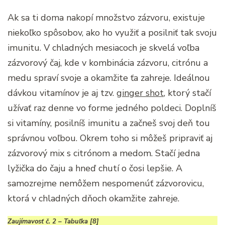
Ak sa ti doma nakopí množstvo zázvoru, existuje
niekoľko spôsobov, ako ho využiť a posilniť tak svoju
imunitu. V chladných mesiacoch je skvelá voľba
zázvorový čaj, kde v kombinácia zázvoru, citrónu a
medu spraví svoje a okamžite ťa zahreje. Ideálnou
dávkou vitamínov je aj tzv.
ginger shot
, ktorý stačí
užívať raz denne vo forme jedného poldeci. Doplníš
si vitamíny, posilníš imunitu a začneš svoj deň tou
správnou voľbou. Okrem toho si môžeš pripraviť aj
zázvorový mix s citrónom a medom. Stačí jedna
lyžička do čaju a hneď chutí o čosi lepšie. A
samozrejme nemôžem nespomenúť zázvorovicu,
ktorá v chladných dňoch okamžite zahreje.
Zaujímavosť č. 2 – Tabuľka [8]