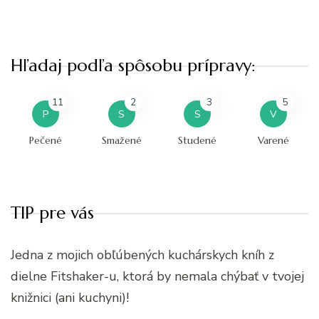
Hľadaj podľa spôsobu prípravy:
11
2
3
5
P
S
S
V
Pečené
Smažené
Studené
Varené
TIP pre vás
Jedna z mojich obľúbených kuchárskych kníh z
dielne Fitshaker-u, ktorá by nemala chýbať v tvojej
knižnici (ani kuchyni)!