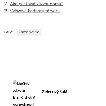
[7]
Ako pestovať zázvor doma?
[8]
Výživové hodnoty zázvoru
.
pestovanie
TAGY:
Navigácia
v
článku
Zelerový šalát